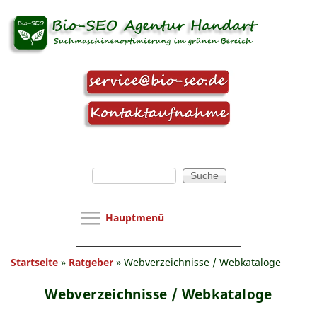
Direkt zum Inhalt
Suchformular
Suche
Hauptmenü
Hauptmenü
SEO Agentur
Sie sind hier
Startseite
»
Ratgeber
»
Webverzeichnisse / Webkataloge
Webseitenoptimierung
SEO-Beratung
Webverzeichnisse / Webkataloge
Webseitenanalyse