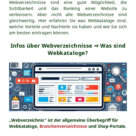
Webverzeichnisse sind eine gute Möglichkeit, die
Webseitenerstellung
Sichtbarkeit und das Ranking einer Website zu
verbessern. Aber nicht alle Webverzeichnisse sind
SEO-Tipps
gleichwertig. Hier erfahren Sie was Webkataloge sind,
Ratgeber
welche Vorteile und Nachteile sie haben und wie Sie sich
am besten eintragen können.
Was ist KI-SEO?
llms.txt-Datei - KI-SEO
Infos über Webverzeichnisse ➺ Was sind
Marketingpsychologie
Webkataloge?
Barrierefreie Webseiten
Interne Verlinkungen
Keyworddichte
Nutzerverhalten
Homepage selber machen
Online-Shop Gründung
Redaktionelles SEO
Wie arbeiten Suchmaschinen?
„Webverzeichnis“ ist der allgemeine Überbegriff für
Über uns
Webkataloge,
Branchenverzeichnisse
und Shop-Portale.