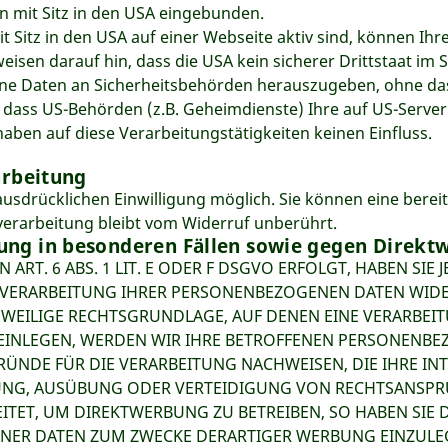
n mit Sitz in den USA eingebunden.
 Sitz in den USA auf einer Webseite aktiv sind, können Ih
sen darauf hin, dass die USA kein sicherer Drittstaat im 
e Daten an Sicherheitsbehörden herauszugeben, ohne dass 
, dass US-Behörden (z.B. Geheimdienste) Ihre auf US-Serv
aben auf diese Verarbeitungstätigkeiten keinen Einfluss.
arbeitung
sdrücklichen Einwilligung möglich. Sie können eine bereits 
verarbeitung bleibt vom Widerruf unberührt.
ng in besonderen Fällen sowie gegen Direktw
T. 6 ABS. 1 LIT. E ODER F DSGVO ERFOLGT, HABEN SIE J
 VERARBEITUNG IHRER PERSONENBEZOGENEN DATEN WIDER
JEWEILIGE RECHTSGRUNDLAGE, AUF DENEN EINE VERARBEI
INLEGEN, WERDEN WIR IHRE BETROFFENEN PERSONENBEZO
NDE FÜR DIE VERARBEITUNG NACHWEISEN, DIE IHRE INT
NG, AUSÜBUNG ODER VERTEIDIGUNG VON RECHTSANSPRÜC
ET, UM DIREKTWERBUNG ZU BETREIBEN, SO HABEN SIE D
ER DATEN ZUM ZWECKE DERARTIGER WERBUNG EINZULEGEN