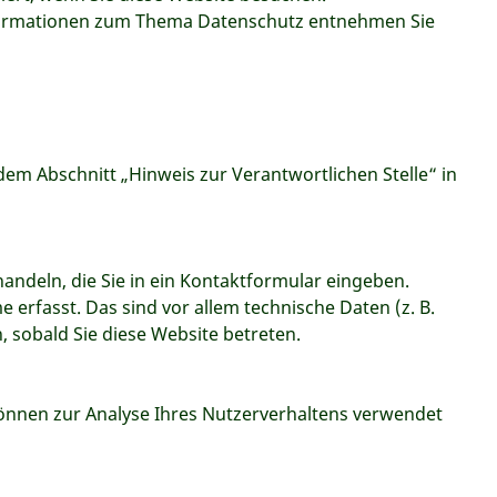
Informationen zum Thema Datenschutz entnehmen Sie
Homepage selber machen
Online-Shop Gründung
Redaktionelles SEO
Wie arbeiten Suchmaschinen?
em Abschnitt „Hinweis zur Verantwortlichen Stelle“ in
andeln, die Sie in ein Kontaktformular eingeben.
erfasst. Das sind vor allem technische Daten (z. B.
, sobald Sie diese Website betreten.
 können zur Analyse Ihres Nutzerverhaltens verwendet