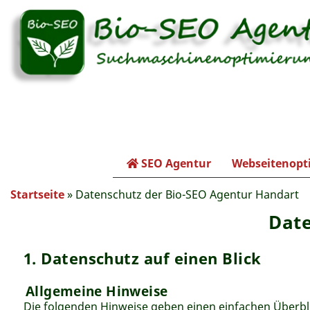
SEO Agentur
Webseitenopt
Hauptmenü
Sie sind hier
Startseite
»
Datenschutz der Bio-SEO Agentur Handart
Date
1. Datenschutz auf einen Blick
Allgemeine Hinweise
Die folgenden Hinweise geben einen einfachen Überbl