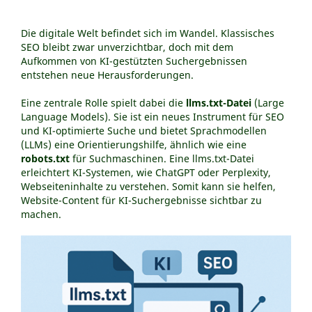
Webseitenerstellung
Die digitale Welt befindet sich im Wandel. Klassisches
SEO-Tipps
SEO bleibt zwar unverzichtbar, doch mit dem
Ratgeber
Aufkommen von KI-gestützten Suchergebnissen
entstehen neue Herausforderungen.
Was ist KI-SEO?
llms.txt-Datei - KI-SEO
Eine zentrale Rolle spielt dabei die
llms.txt-Datei
(Large
Language Models). Sie ist ein neues Instrument für SEO
Marketingpsychologie
und KI-optimierte Suche und bietet Sprachmodellen
Barrierefreie Webseiten
(LLMs) eine Orientierungshilfe, ähnlich wie eine
Interne Verlinkungen
robots.txt
für Suchmaschinen. Eine llms.txt-Datei
Keyworddichte
erleichtert KI-Systemen, wie ChatGPT oder Perplexity,
Webseiteninhalte zu verstehen. Somit kann sie helfen,
Nutzerverhalten
Website-Content für KI-Suchergebnisse sichtbar zu
Homepage selber machen
machen.
Online-Shop Gründung
Redaktionelles SEO
Wie arbeiten Suchmaschinen?
Über uns