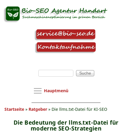
Direkt zum Inhalt
Suchformular
Suche
Hauptmenü
Hauptmenü
SEO Agentur
Sie sind hier
Startseite
»
Ratgeber
»
Die llms.txt-Datei für KI-SEO
Webseitenoptimierung
SEO-Beratung
Die Bedeutung der llms.txt-Datei für
moderne SEO-Strategien
Webseitenanalyse