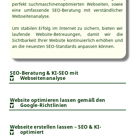
perfekt suchmaschinenoptimierten Webseiten, sowie
eine umfassende SEO-Beratung mit verständlicher
Webseitenanalyse.
Um stabilen Erfolg im Internet zu sichern, bieten wir
laufende Website-Betreuungen, damit wir die
Sichtbarkeit Ihrer Website kontinuierlich erhöhen und
an die neuesten SEO-Standards anpassen können.
SEO-Beratung & KI-SEO mit
Webseitenanalyse
Mehr Sichtbarkeit ✔️ Mehr
Reichweite ✔️ Mehr Erfolg ✔️
Website optimieren lassen gemäß den
Google-Richtlinien
Lernen Sie, wie Sie selbst Ihre
Website optimieren können.
Webseitenoptimierung nach
Rankingfaktoren & KI-Suche
Mit unserer
begleitenden SEO-Beratung
bringen
Webseite erstellen lassen – SEO & KI-
optimiert
wir Ihre Website auf Kurs – transparent, praxisnah
Unsere SEO Agentur ist