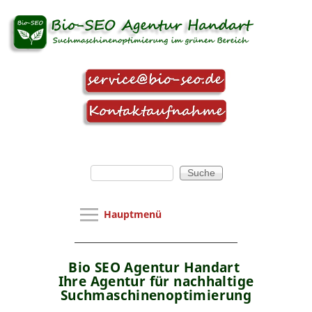
Direkt zum Inhalt
Suchformular
Suche
Hauptmenü
Hauptmenü
SEO Agentur
Webseitenoptimierung
Bio SEO Agentur Handart
Ihre Agentur für nachhaltige
SEO-Beratung
Suchmaschinenoptimierung
Webseitenanalyse