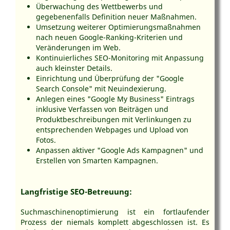
Überwachung des Wettbewerbs und
sucht.
gegebenenfalls Definition neuer Maßnahmen.
Fortlaufende Begleitung
: Sie erhalten
Mehr Infos zum
Umsetzung weiterer Optimierungsmaßnahmen
Bei uns bekommen Sie nicht nur eine Website,
regelmäßige Updates zu Ihren bereits
Suchmaschinenmarketing
nach neuen Google-Ranking-Kriterien und
sondern ein
ganzheitliches Konzept
:
umgesetzten SEO-Arbeiten – inklusive
Veränderungen im Web.
Suchmaschinenoptimiert ✔️
Feedback und weiteren
Kontinuierliches SEO-Monitoring mit Anpassung
KI-optimiert ✔️
Optimierungsvorschlägen.
auch kleinster Details.
Individuell & sorgfältig erstellt ✔️
Aktive Unterstützung
: Bei Bedarf,
Einrichtung und Überprüfung der "Google
übernehmen wir technische Anpassungen wie
Search Console" mit Neuindexierung.
Und das Beste:
Kostenfreie Website-Betreuung
ist
Ladezeit-Optimierung, Strukturverbesserungen
Anlegen eines "Google My Business" Eintrags
bei unserer Webseitenerstellung inklusive.
oder KI-gerechte Content-Formate.
inklusive Verfassen von Beiträgen und
Produktbeschreibungen mit Verlinkungen zu
entsprechenden Webpages und Upload von
Wir bieten Ihnen eine
authentische und
Mehr Infos zur Webseitenerstellung
Fotos.
verlässliche SEO-Beratung mit KI-SEO
, die nicht
mit SEO & KI-SEO
Anpassen aktiver "Google Ads Kampagnen" und
nur kurzfristige Rankings verbessert, sondern Ihre
Erstellen von Smarten Kampagnen.
Website langfristig erfolgreich macht –
suchmaschinenkonform, KI-optimiert und
verständlich erklärt.
Langfristige SEO-Betreuung:
Suchmaschinenoptimierung ist ein fortlaufender
Mehr Infos zur SEO-Beratung
Prozess der niemals komplett abgeschlossen ist. Es