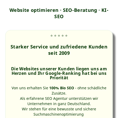
Webseitenerstellung
Website optimieren · SEO-Beratung · KI-
SEO-Tipps
SEO
Ratgeber
Was ist KI-SEO?
⭐ ⭐ ⭐ ⭐ ⭐
llms.txt-Datei - KI-SEO
Marketingpsychologie
Starker Service und zufriedene Kunden
Barrierefreie Webseiten
seit 2009
Interne Verlinkungen
Keyworddichte
Die Websites unserer Kunden liegen uns am
Nutzerverhalten
Herzen und Ihr Google-Ranking hat bei uns
Priorität
Homepage selber machen
Online-Shop Gründung
Von uns erhalten Sie
100% Bio SEO
- ohne schädliche
Redaktionelles SEO
Zusätze.
Als erfahrene SEO Agentur unterstützen wir
Wie arbeiten Suchmaschinen?
Unternehmen in ganz Deutschland.
Über uns
Wir stehen für eine bewusste und sichere
Suchmaschinenoptimierung