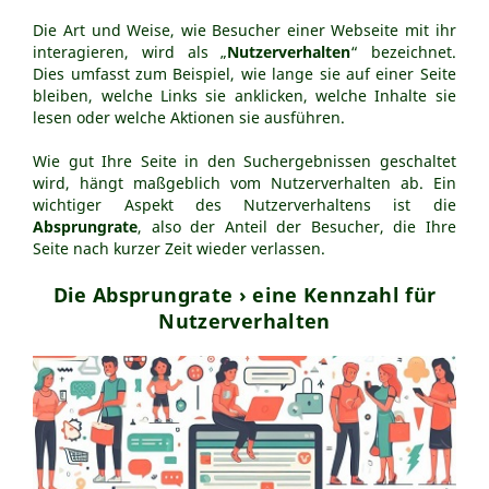
Webseitenerstellung
Die Art und Weise, wie Besucher einer Webseite mit ihr
interagieren, wird als „
Nutzerverhalten
“ bezeichnet.
SEO-Tipps
Dies umfasst zum Beispiel, wie lange sie auf einer Seite
Ratgeber
bleiben, welche Links sie anklicken, welche Inhalte sie
lesen oder welche Aktionen sie ausführen.
Was ist KI-SEO?
llms.txt-Datei - KI-SEO
Wie gut Ihre Seite in den Suchergebnissen geschaltet
wird, hängt maßgeblich vom Nutzerverhalten ab. Ein
Marketingpsychologie
wichtiger Aspekt des Nutzerverhaltens ist die
Barrierefreie Webseiten
Absprungrate
, also der Anteil der Besucher, die Ihre
Interne Verlinkungen
Seite nach kurzer Zeit wieder verlassen.
Keyworddichte
Die Absprungrate › eine Kennzahl für
Nutzerverhalten
Nutzerverhalten
Homepage selber machen
Online-Shop Gründung
Redaktionelles SEO
Wie arbeiten Suchmaschinen?
Über uns