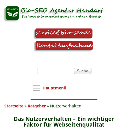
Direkt zum Inhalt
Suchformular
Suche
Hauptmenü
Hauptmenü
SEO Agentur
Sie sind hier
Startseite
»
Ratgeber
»
Nutzerverhalten
Webseitenoptimierung
SEO-Beratung
Das Nutzerverhalten – Ein wichtiger
Faktor für Webseitenqualität
Webseitenanalyse