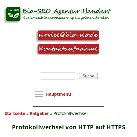
Direkt zum Inhalt
Suchformular
Suche
Hauptmenü
Hauptmenü
SEO Agentur
Sie sind hier
Startseite
»
Ratgeber
»
Protokollwechsel
Webseitenoptimierung
SEO-Beratung
Protokollwechsel von HTTP auf HTTPS
Webseitenanalyse